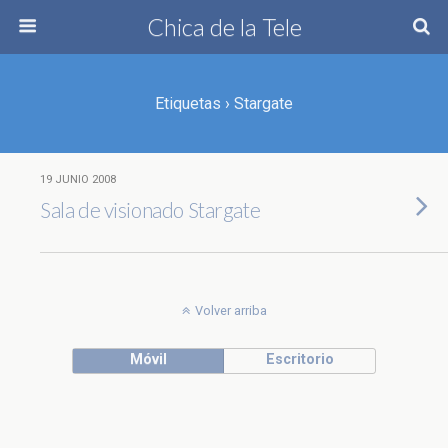
Chica de la Tele
Etiquetas › Stargate
19 JUNIO 2008
Sala de visionado Stargate
Volver arriba
Móvil
Escritorio