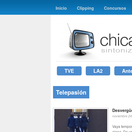
Inicio
Clipping
Concursos
TVE
LA2
Ant
Telepasión
Desvergü
noviembre 24
Vaya tempor
ajena. De un