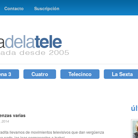
Contacto
Suscripción
ena 3
Cuatro
Telecinco
La Sexta
ú
enzas varias
, 2014
adita llevamos de movimientos televisivos que dan vergüenza
a parte, las loas permanentes a Isabel...