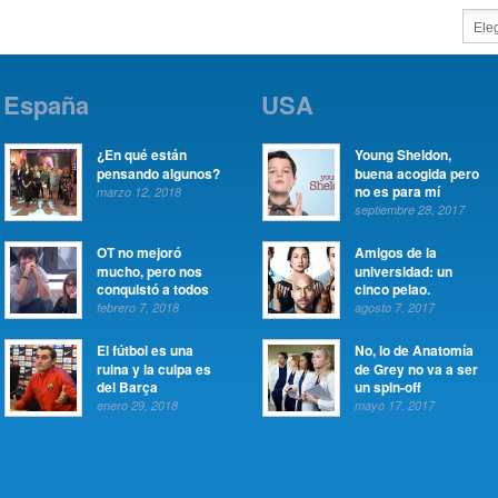
España
USA
¿En qué están
Young Sheldon,
pensando algunos?
buena acogida pero
no es para mí
marzo 12, 2018
septiembre 28, 2017
OT no mejoró
Amigos de la
mucho, pero nos
universidad: un
conquistó a todos
cinco pelao.
febrero 7, 2018
agosto 7, 2017
El fútbol es una
No, lo de Anatomía
ruina y la culpa es
de Grey no va a ser
del Barça
un spin-off
enero 29, 2018
mayo 17, 2017