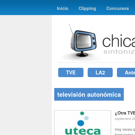
Inicio
Clipping
Concursos
TVE
LA2
Ant
televisión autonómica
¿Otra TVE
septiembre 2
Hay veces q
formuladas p