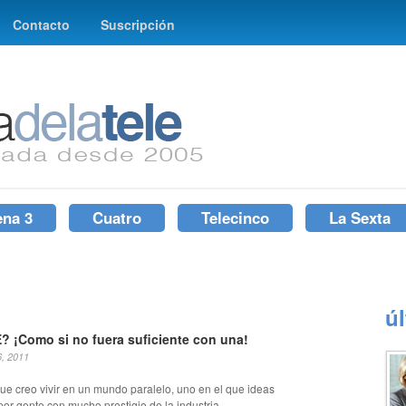
Contacto
Suscripción
ena 3
Cuatro
Telecinco
La Sexta
ú
? ¡Como si no fuera suficiente con una!
6, 2011
ue creo vivir en un mundo paralelo, uno en el que ideas
or gente con mucho prestigio de la industria...