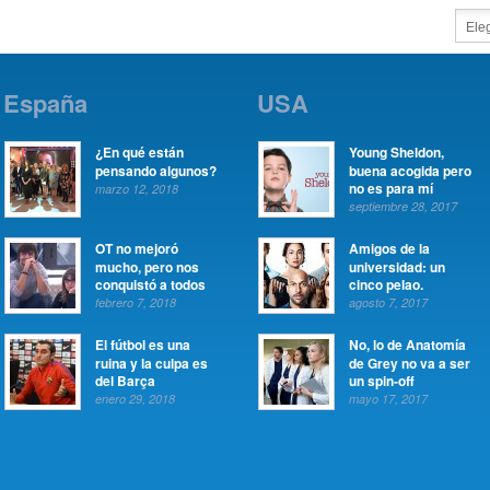
España
USA
¿En qué están
Young Sheldon,
pensando algunos?
buena acogida pero
no es para mí
marzo 12, 2018
septiembre 28, 2017
OT no mejoró
Amigos de la
mucho, pero nos
universidad: un
conquistó a todos
cinco pelao.
febrero 7, 2018
agosto 7, 2017
El fútbol es una
No, lo de Anatomía
ruina y la culpa es
de Grey no va a ser
del Barça
un spin-off
enero 29, 2018
mayo 17, 2017