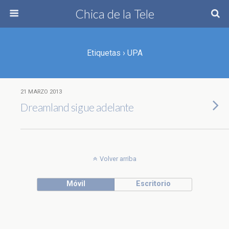
Chica de la Tele
Etiquetas › UPA
21 MARZO 2013
Dreamland sigue adelante
Volver arriba
Móvil
Escritorio