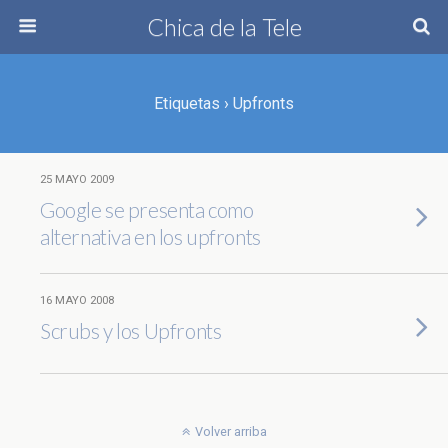
Chica de la Tele
Etiquetas › Upfronts
25 MAYO 2009
Google se presenta como
alternativa en los upfronts
16 MAYO 2008
Scrubs y los Upfronts
Volver arriba