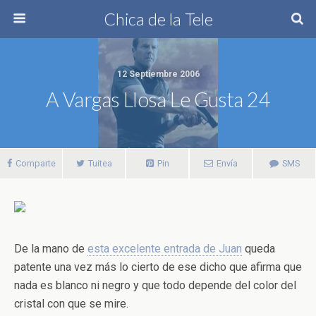
Chica de la Tele
12 Septiembre 2006
A Vargas Llosa Le Gusta 24
Comparte
Tuitea
Pin
Envía
SMS
De la mano de
esta excelente entrada de Juan
queda
patente una vez más lo cierto de ese dicho que afirma que
nada es blanco ni negro y que todo depende del color del
cristal con que se mire.