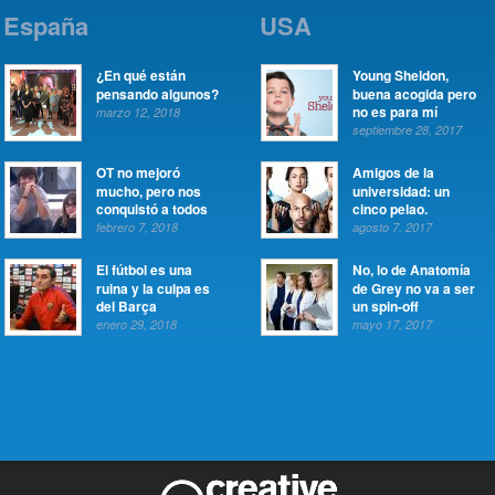
España
USA
¿En qué están
Young Sheldon,
pensando algunos?
buena acogida pero
no es para mí
marzo 12, 2018
septiembre 28, 2017
OT no mejoró
Amigos de la
mucho, pero nos
universidad: un
conquistó a todos
cinco pelao.
febrero 7, 2018
agosto 7, 2017
El fútbol es una
No, lo de Anatomía
ruina y la culpa es
de Grey no va a ser
del Barça
un spin-off
enero 29, 2018
mayo 17, 2017