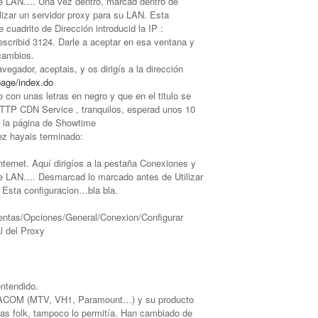
de LAN…. Una vez dentro, marcad dentro de
lizar un servidor proxy para su LAN. Esta
 cuadrito de Dirección introducid la IP :
escribid 3124. Darle a aceptar en esa ventana y
 cambios.
egador, aceptais, y os dirigís a la dirección
page/index.do
 con unas letras en negro y que en el titulo se
TP CDN Service , tranquilos, esperad unos 10
a la página de Showtime
ez hayais terminado:
ternet. Aquí dirigíos a la pestaña Conexiones y
de LAN…. Desmarcad lo marcado antes de Utilizar
 Esta configuracion…bla bla.
entas/Opciones/General/Conexion/Configurar
l del Proxy
ntendido.
VIACOM (MTV, VH1, Paramount…) y su producto
r as folk, tampoco lo permitía. Han cambiado de