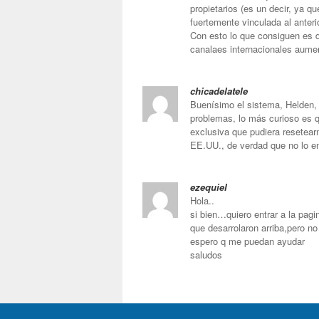
propietarios (es un decir, ya 
fuertemente vinculada al anteri
Con esto lo que consiguen es d
canalaes internacionales aumen
chicadelatele
Buenísimo el sistema, Helden,
problemas, lo más curioso es q
exclusiva que pudiera resetear
EE.UU., de verdad que no lo e
ezequiel
Hola..
si bien…quiero entrar a la pag
que desarrolaron arriba,pero n
espero q me puedan ayudar
saludos