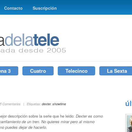
Contacto
Suscripción
ena 3
Cuatro
Telecinco
La Sexta
ú
 5 Comentarios | Etiquetas:
dexter
,
showtime
ejor descripción sobre la serie que he leido:
Dexter es como
arrilamiento de un tren. No quieres mirar pero al mismo
no puedes dejar de hacerlo.