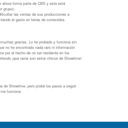
que ahora forma parte de CBS y esta está
or grupo).
ificultar las ventas de sus producciones a
tando el gasto en ferias de contenidos.
 muchas gracias. Lo he probado y funciona sin
ue no he encontrado nada raro ni información
me por el hecho de no ser residente en los
ntiendo ¡que raros son estos chicos de Showtime!
ina de Showtime, pero probé los pasos a seguir
o me funciona