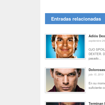
Entradas relacionadas
Adiós Dex
septiembre 24
OJO SPOIL
DEXTER. Dat
pasado...
Dolorosas
julio 15, 2013
En su momen
suficiente co
Terminan 