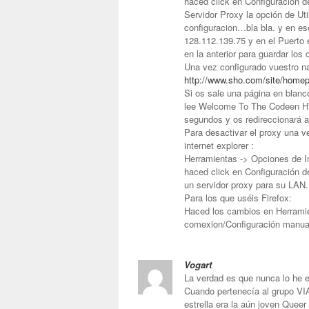
haced click en Configuración 
Servidor Proxy la opción de Uti
configuracion…bla bla. y en ese
128.112.139.75 y en el Puerto 
en la anterior para guardar los
Una vez configurado vuestro nav
http://www.sho.com/site/home
Si os sale una página en blanco
lee Welcome To The Codeen HT
segundos y os redireccionará 
Para desactivar el proxy una v
internet explorer :
Herramientas -> Opciones de In
haced click en Configuración 
un servidor proxy para su LAN.
Para los que uséis Firefox:
Haced los cambios en Herrami
comexion/Configuración manua
Vogart
La verdad es que nunca lo he e
Cuando pertenecía al grupo 
estrella era la aún joven Quee