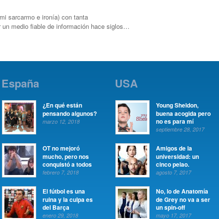
i sarcarmo e ironía) con tanta
 un medio fiable de información hace siglos…
España
USA
¿En qué están
Young Sheldon,
pensando algunos?
buena acogida pero
no es para mí
marzo 12, 2018
septiembre 28, 2017
OT no mejoró
Amigos de la
mucho, pero nos
universidad: un
conquistó a todos
cinco pelao.
febrero 7, 2018
agosto 7, 2017
El fútbol es una
No, lo de Anatomía
ruina y la culpa es
de Grey no va a ser
del Barça
un spin-off
enero 29, 2018
mayo 17, 2017