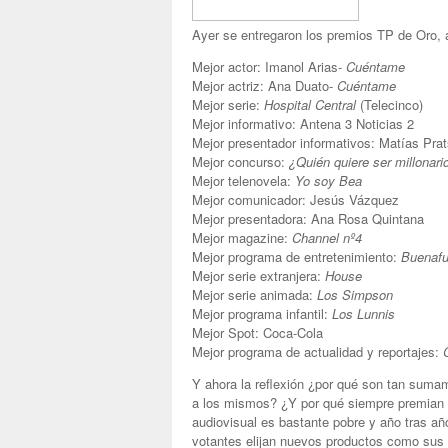
Ayer se entregaron los premios TP de Oro, a
Mejor actor: Imanol Arias-
Cuéntame
Mejor actriz: Ana Duato-
Cuéntame
Mejor serie:
Hospital Central
(Telecinco)
Mejor informativo: Antena 3 Noticias 2
Mejor presentador informativos: Matías Prat
Mejor concurso:
¿Quién quiere ser millonari
Mejor telenovela:
Yo soy Bea
Mejor comunicador: Jesús Vázquez
Mejor presentadora: Ana Rosa Quintana
Mejor magazine:
Channel nº4
Mejor programa de entretenimiento:
Buenafu
Mejor serie extranjera:
House
Mejor serie animada:
Los Simpson
Mejor programa infantil:
Los Lunnis
Mejor Spot: Coca-Cola
Mejor programa de actualidad y reportajes:
Y ahora la reflexión ¿por qué son tan sum
a los mismos? ¿Y por qué siempre premian
audiovisual es bastante pobre y año tras añ
votantes elijan nuevos productos como sus 