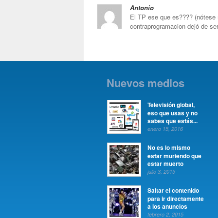
Antonio
El TP ese que es???? (nótese m
contraprogramacion dejó de ser
Nuevos medios
Televisión global,
eso que usas y no
sabes que estás...
enero 15, 2016
No es lo mismo
estar muriendo que
estar muerto
julio 3, 2015
Saltar el contenido
para ir directamente
a los anuncios
febrero 2, 2015