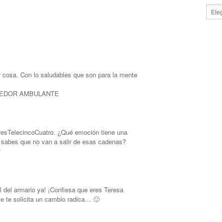
 cosa. Con lo saludables que son para la mente
DEDOR AMBULANTE
resTelecincoCuatro. ¿Qué emoción tiene una
 sabes que no van a salir de esas cadenas?
?
l del armario ya! ¡Confiesa que eres Teresa
te te solicita un cambio radica… 🙂