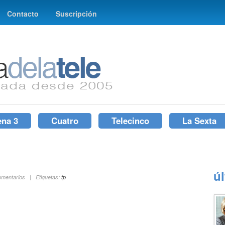
Contacto
Suscripción
ena 3
Cuatro
Telecinco
La Sexta
ú
omentarios | Etiquetas:
tp