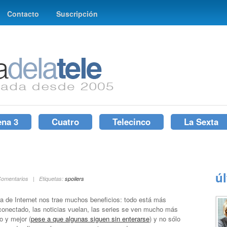
Contacto
Suscripción
ena 3
Cuatro
Telecinco
La Sexta
ú
 Comentarios | Etiquetas:
spoilers
ra de Internet nos trae muchos beneficios: todo está más
rconectado, las noticias vuelan, las series se ven mucho más
o y mejor (
pese a que algunas siguen sin enterarse
) y no sólo