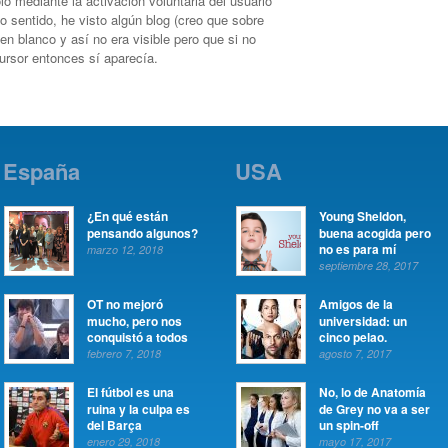
ólo mediante la activación voluntaria del usuario
mo sentido, he visto algún blog (creo que sobre
 en blanco y así no era visible pero que si no
cursor entonces sí aparecía.
España
USA
¿En qué están
Young Sheldon,
pensando algunos?
buena acogida pero
no es para mí
marzo 12, 2018
septiembre 28, 2017
OT no mejoró
Amigos de la
mucho, pero nos
universidad: un
conquistó a todos
cinco pelao.
febrero 7, 2018
agosto 7, 2017
El fútbol es una
No, lo de Anatomía
ruina y la culpa es
de Grey no va a ser
del Barça
un spin-off
enero 29, 2018
mayo 17, 2017