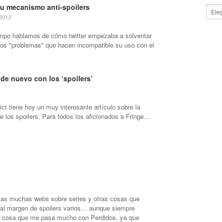
su mecanismo anti-spoilers
 2013
mpo hablamos de cómo twitter empezaba a solventar
los "problemas" que hacen incompatible su uso con el
 de nuevo con los ‘spoilers’
ct tiene hoy un muy interesante artículo sobre la
 los spoilers. Para todos los aficionados a Fringe...
 las muchas webs sobre series y otras cosas que
 al margen de spoilers varios… aunque siempre
ta, cosa que me pasa mucho con Perdidos, ya que