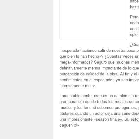
sabe
hast
Pero
acab
cons
episo
¿Cua
inesperada haciendo salir de nuestra boca
que bien lo han hecho»? ¿Cuantas veces u
mega-informados? Seguro que muchas menos
definitivamente menos impactante de lo que
percepción de calidad de la obra. Al fin y a
sentimientos en el espectador, ya sea impact
intensamente mejor.
Lamentablemente, este es un camino sin re
gran paranoia donde todos los rodajes se co
medios y los fans si debemos protegernos, p
titulares cuando un actor deja una serie de
una impresionante «season finale». Si, est
cagüen’tó»