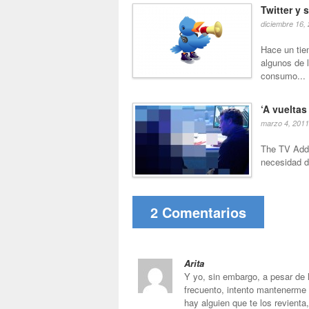
Twitter y 
diciembre 16,
Hace un tie
algunos de 
consumo...
‘A vueltas
marzo 4, 2011
The TV Addi
necesidad de
2 Comentarios
Arita
Y yo, sin embargo, a pesar de
frecuento, intento mantenerme
hay alguien que te los revien