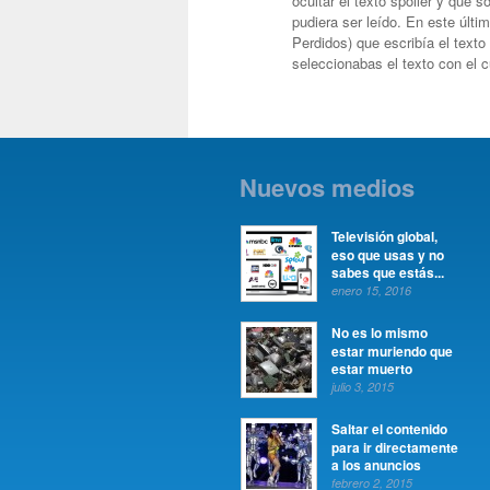
ocultar el texto spoiler y que s
pudiera ser leído. En este últi
Perdidos) que escribía el texto
seleccionabas el texto con el 
Nuevos medios
Televisión global,
eso que usas y no
sabes que estás...
enero 15, 2016
No es lo mismo
estar muriendo que
estar muerto
julio 3, 2015
Saltar el contenido
para ir directamente
a los anuncios
febrero 2, 2015