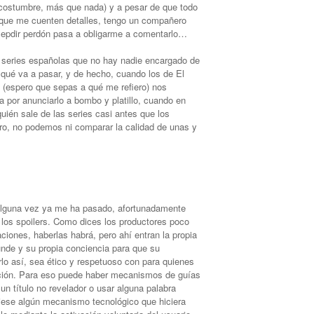
 costumbre, más que nada) y a pesar de que todo
 que me cuenten detalles, tengo un compañero
n epdir perdón pasa a obligarme a comentarlo…
s series españolas que no hay nadie encargado de
 qué va a pasar, y de hecho, cuando los de El
n (espero que sepas a qué me refiero) nos
 por anunciarlo a bombo y platillo, cuando en
ién sale de las series casi antes que los
aro, no podemos ni comparar la calidad de unas y
alguna vez ya me ha pasado, afortunadamente
los spoilers. Como dices los productores poco
aciones, haberlas habrá, pero ahí entran la propia
funde y su propia conciencia para que su
o así, sea ético y respetuoso con para quienes
ación. Para eso puede haber mecanismos de guías
 un título no revelador o usar alguna palabra
biese algún mecanismo tecnológico que hiciera