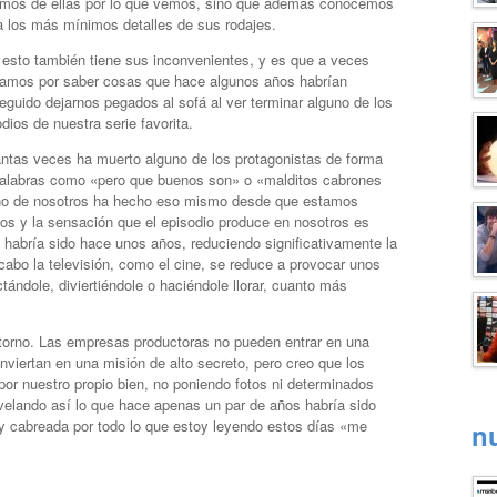
mos de ellas por lo que vemos, sino que ademas conocemos
a los más mínimos detalles de sus rodajes.
 esto también tiene sus inconvenientes, y es que a veces
amos por saber cosas que hace algunos años habrían
eguido dejarnos pegados al sofá al ver terminar alguno de los
dios de nuestra serie favorita.
ntas veces ha muerto alguno de los protagonistas de forma
 palabras como «pero que buenos son» o «malditos cabrones
no de nosotros ha hecho eso mismo desde que estamos
 y la sensación que el episodio produce en nosotros es
 habría sido hace unos años, reduciendo significativamente la
l cabo la televisión, como el cine, se reduce a provocar unos
ándole, diviertiéndole o haciéndole llorar, cuanto más
torno. Las empresas productoras no pueden entrar en una
nviertan en una misión de alto secreto, pero creo que los
or nuestro propio bien, no poniendo fotos ni determinados
svelando así lo que hace apenas un par de años habría sido
oy cabreada por todo lo que estoy leyendo estos días «me
n