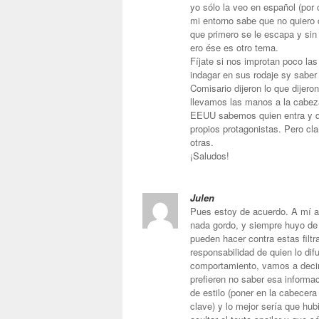
yo sólo la veo en español (por
mi entorno sabe que no quiero
que primero se le escapa y si
ero ése es otro tema.
Fíjate si nos improtan poco la
indagar en sus rodaje sy saber
Comisario dijeron lo que dijero
llevamos las manos a la cabeza
EEUU sabemos quien entra y qu
propios protagonistas. Pero cl
otras.
¡Saludos!
Julen
Pues estoy de acuerdo. A mí 
nada gordo, y siempre huyo de 
pueden hacer contra estas filtr
responsabilidad de quien lo di
comportamiento, vamos a decirl
prefieren no saber esa inform
de estilo (poner en la cabecera
clave) y lo mejor sería que hu