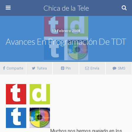
Chica de la Tele
13 Febrero 2008
Avances En Programación De TDT
Comparte
Tuitea
Pin
Envía
SMS
Muchos nos hemos quejado en los