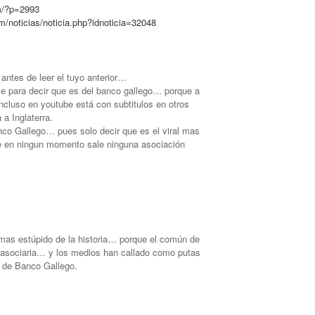
m/?p=2993
m/noticias/noticia.php?idnoticia=32048
 antes de leer el tuyo anterior…
e para decir que es del banco gallego… porque a
cluso en youtube está con subtitulos en otros
 a Inglaterra.
anco Gallego… pues solo decir que es el viral mas
ue en ningun momento sale ninguna asociación
al mas estúpido de la historia… porque el común de
lo asociaria… y los medios han callado como putas
n de Banco Gallego.