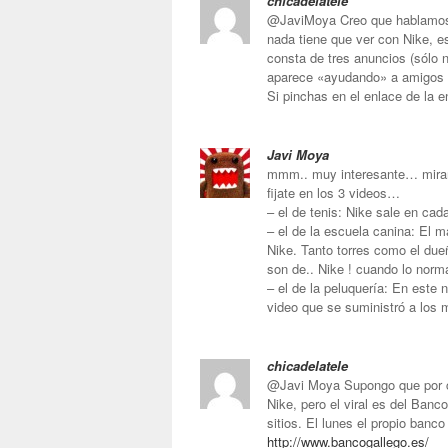
chicadelatele
@JaviMoya Creo que hablamos d
nada tiene que ver con Nike, 
consta de tres anuncios (sólo n
aparece «ayudando» a amigos 
Si pinchas en el enlace de la e
Javi Moya
mmm.. muy interesante… mirar
fijate en los 3 videos…
– el de tenis: Nike sale en ca
– el de la escuela canina: El 
Nike. Tanto torres como el du
son de.. Nike ! cuando lo norm
– el de la peluquería: En este 
video que se suministró a los 
chicadelatele
@Javi Moya Supongo que por co
Nike, pero el viral es del Ban
sitios. El lunes el propio banco
http://www.bancogallego.es/