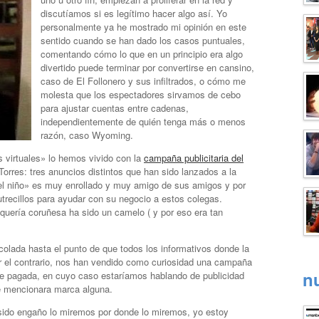
discutíamos si es legítimo hacer algo así. Yo
personalmente ya he mostrado mi opinión en este
sentido cuando se han dado los casos puntuales,
comentando cómo lo que en un principio era algo
divertido puede terminar por convertirse en cansino,
caso de El Follonero y sus infiltrados, o cómo me
molesta que los espectadores sirvamos de cebo
para ajustar cuentas entre cadenas,
independientemente de quién tenga más o menos
razón, caso Wyoming.
s virtuales» lo hemos vivido con la
campaña publicitaria del
orres: tres anuncios distintos que han sido lanzados a la
«el niño» es muy enrollado y muy amigo de sus amigos y por
trecillos para ayudar con su negocio a estos colegas.
quería coruñesa ha sido un camelo ( y por eso era tan
olada hasta el punto de que todos los informativos donde la
or el contrario, nos han vendido como curiosidad una campaña
n
te pagada, en cuyo caso estaríamos hablando de publicidad
e mencionara marca alguna.
sido engaño lo miremos por donde lo miremos, yo estoy