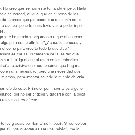
o. No creo que se nos esté tomando el pelo. Nada
cio es verdad, al igual que en el resto de los
 de te crees que por ponerte una colonia se te
o que por ponerte unos levis vas a poder ir por
es.
 y te ha jurado y perjurado a tí que el anuncio
ad algo puramente altruista?¿Acaso lo conoces y
n el como para creerte todo lo que dice?
gañada es causa unicamente de la lealtad que
blo a ti, al igual que al resto de los imbeciles
traña televisiva que nos tenemos que tragar a
tido en una necesidad, pero una necesidad que
mismos, para intentar salir de la mierda de vida
an creido esto. Primero, por importarles algo lo
gundo, por no ser criticos y tragarse con la boca
a television les ofrece.
e las gracias por llamarme imbécil. Si conservar
 que allí nos cuentan es ser una imbécil, me lo