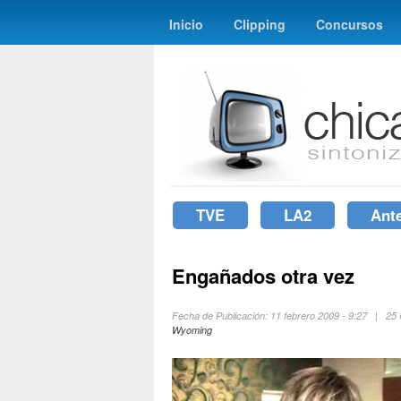
Inicio
Clipping
Concursos
TVE
LA2
Ant
Engañados otra vez
Fecha de Publicación: 11 febrero 2009 - 9:27 | 2
Wyoming