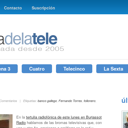
Contacto
Suscripción
ena 3
Cuatro
Telecinco
La Sexta
ú
5 Comentarios | Etiquetas:
banco gallego
,
Fernando Torres
,
follonero
,
En la
tertulia radiofónica de este lunes en Burjassot
Radio
hablamos de las bromas televisivas que, con
uno u otro fin, empiezan a proliferar en la red y