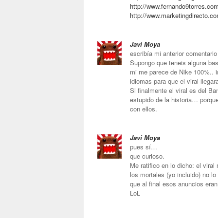
http://www.fernando9torres.co
http://www.marketingdirecto.co
Javi Moya
escribía mi anterior comentario
Supongo que teneis alguna bas
mi me parece de Nike 100%.. in
idiomas para que el viral llegara
Si finalmente el viral es del B
estupido de la historia… porq
con ellos.
Javi Moya
pues sí…
que curioso.
Me ratifico en lo dicho: el vir
los mortales (yo incluido) no 
que al final esos anuncios era
LoL