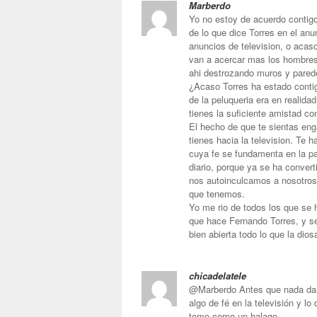
Marberdo
Yo no estoy de acuerdo contig
de lo que dice Torres en el anun
anuncios de television, o acaso
van a acercar mas los hombres 
ahi destrozando muros y pared
¿Acaso Torres ha estado contigo
de la peluqueria era en realid
tienes la suficiente amistad co
El hecho de que te sientas en
tienes hacia la television. Te ha
cuya fe se fundamenta en la pa
diario, porque ya se ha conver
nos autoinculcamos a nosotros 
que tenemos.
Yo me rio de todos los que se h
que hace Fernando Torres, y se
bien abierta todo lo que la dios
chicadelatele
@Marberdo Antes que nada dart
algo de fé en la televisión y lo
tomo como un halago.