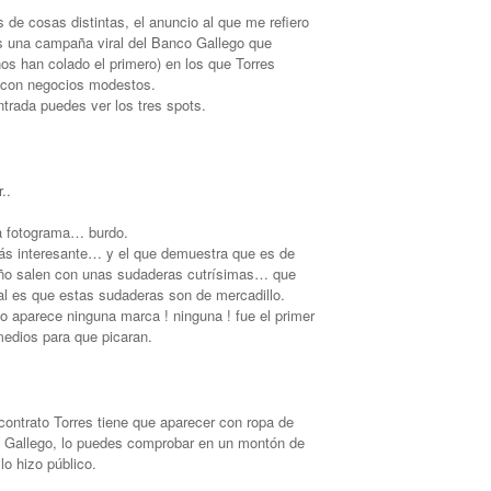
e cosas distintas, el anuncio al que me refiero
es una campaña viral del Banco Gallego que
os han colado el primero) en los que Torres
con negocios modestos.
ntrada puedes ver los tres spots.
..
da fotograma… burdo.
más interesante… y el que demuestra que es de
eño salen con unas sudaderas cutrísimas… que
al es que estas sudaderas son de mercadillo.
no aparece ninguna marca ! ninguna ! fue el primer
medios para que picaran.
ntrato Torres tiene que aparecer con ropa de
co Gallego, lo puedes comprobar en un montón de
 lo hizo público.