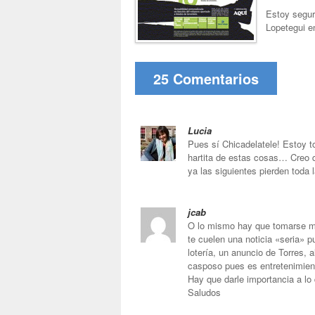
Estoy segur
Lopetegui e
25 Comentarios
Lucia
Pues sí Chicadelatele! Estoy t
hartita de estas cosas… Creo q
ya las siguientes pierden toda l
jcab
O lo mismo hay que tomarse men
te cuelen una noticia «seria» p
lotería, un anuncio de Torres, 
casposo pues es entretenimient
Hay que darle importancia a lo 
Saludos