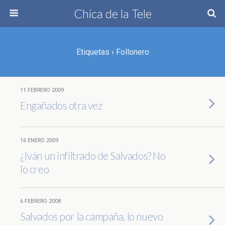
Chica de la Tele
Etiquetas › Follonero
11 FEBRERO 2009
Engañados otra vez
16 ENERO 2009
¿Iván un infiltrado de Salvados? No
lo creo
6 FEBRERO 2008
Salvados por la campaña, lo nuevo