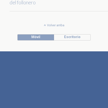
del follonero
Volver arriba
Móvil
Escritorio