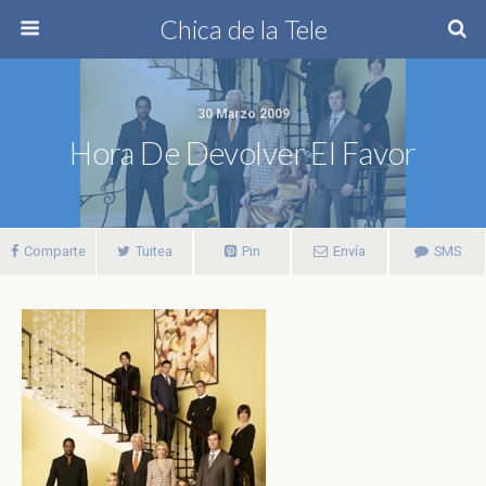
Chica de la Tele
30 Marzo 2009
Hora De Devolver El Favor
Comparte
Tuitea
Pin
Envía
SMS