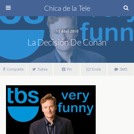
Chica de la Tele
13 Abril 2010
La Decisión De Conan
Comparte
Tuitea
Pin
Envía
SMS