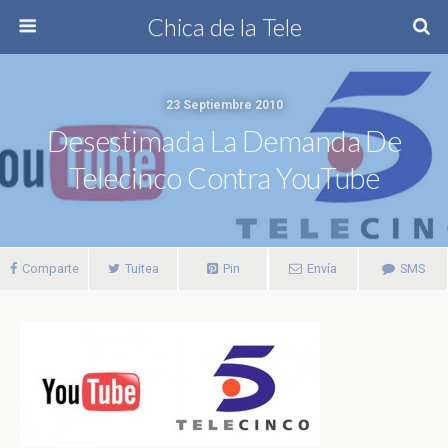
Chica de la Tele
23 Septiembre 2010
Desestimada La Demanda De
Telecinco Contra YouTube
Comparte
Tuitea
Pin
Envía
SMS