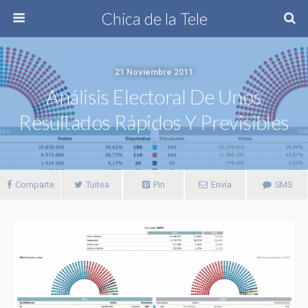
Chica de la Tele
21 Noviembre 2011
Análisis Electoral De Unos
Resultados Rápidos Y Previsibles
Comparte
Tuitea
Pin
Envía
SMS