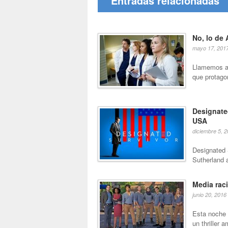
Entradas relacionadas
No, lo de 
mayo 17, 201
Llamemos a 
que protagon
Designate
USA
diciembre 5, 
Designated S
Sutherland a
Media rac
junio 20, 2016
Esta noche 
un thriller 