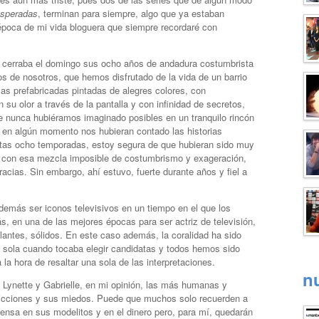
speradas
, terminan para siempre, algo que ya estaban
época de mi vida bloguera que siempre recordaré con
, cerraba el domingo sus ocho años de andadura costumbrista
 de nosotros, que hemos disfrutado de la vida de un barrio
s prefabricadas pintadas de alegres colores, con
 su olor a través de la pantalla y con infinidad de secretos,
e nunca hubiéramos imaginado posibles en un tranquilo rincón
 en algún momento nos hubieran contado las historias
stas ocho temporadas, estoy segura de que hubieran sido muy
e, con esa mezcla imposible de costumbrismo y exageración,
acias. Sin embargo, ahí estuvo, fuerte durante años y fiel a
demás ser iconos televisivos en un tiempo en el que los
, en una de las mejores épocas para ser actriz de televisión,
llantes, sólidos. En este caso además, la coralidad ha sido
na sola cuando tocaba elegir candidatas y todos hemos sido
 la hora de resaltar una sola de las interpretaciones.
n
 Lynette y Gabrielle, en mi opinión, las más humanas y
dicciones y sus miedos. Puede que muchos solo recuerden a
iensa en sus modelitos y en el dinero pero, para mí, quedarán