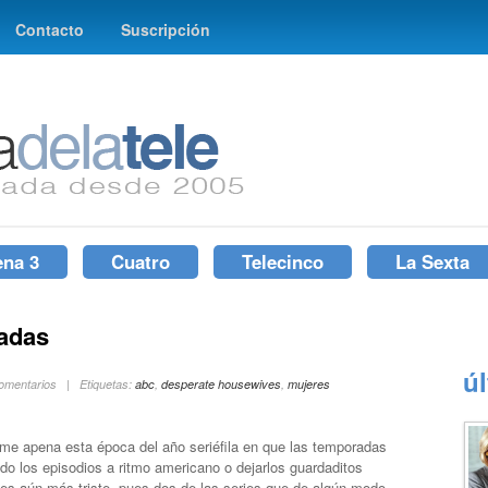
Contacto
Suscripción
ena 3
Cuatro
Telecinco
La Sexta
adas
ú
Comentarios | Etiquetas:
abc
,
desperate housewives
,
mujeres
 apena esta época del año seriéfila en que las temporadas
do los episodios a ritmo americano o dejarlos guardaditos
 es aún más triste, pues dos de las series que de algún modo