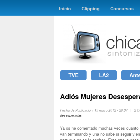
Inicio
Clipping
Concursos
TVE
LA2
Ant
Adiós Mujeres Desesper
Fecha de Publicación: 15 mayo 2012 - 20:07 | 2 
desesperadas
Ya os he comentado muchas veces cuanto me
van terminando y una no sabe si seguir vien
para que no se le acaben. Este año la cosa