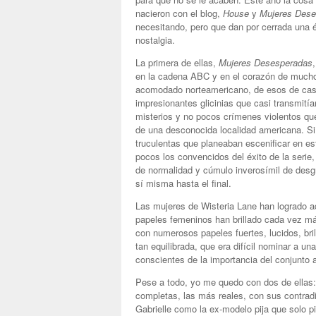
nacieron con el blog,
House
y
Mujeres Dese
necesitando, pero que dan por cerrada una 
nostalgia.
La primera de ellas,
Mujeres Desesperadas
en la cadena ABC y en el corazón de muchos
acomodado norteamericano, de esos de casa
impresionantes glicinias que casi transmitían
misterios y no pocos crímenes violentos qu
de una desconocida localidad americana. Si
truculentas que planeaban escenificar en e
pocos los convencidos del éxito de la seri
de normalidad y cúmulo inverosímil de desgr
sí misma hasta el final.
Las mujeres de Wisteria Lane han logrado a
papeles femeninos han brillado cada vez más
con numerosos papeles fuertes, lucidos, bri
tan equilibrada, que era difícil nominar a u
conscientes de la importancia del conjunto a
Pese a todo, yo me quedo con dos de ellas:
completas, las más reales, con sus contra
Gabrielle como la ex-modelo pija que solo p