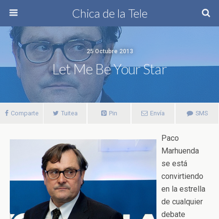
Chica de la Tele
25 Octubre 2013
Let Me Be Your Star
Comparte
Tuitea
Pin
Envía
SMS
Paco
Marhuenda
se está
convirtiendo
en la estrella
de cualquier
debate