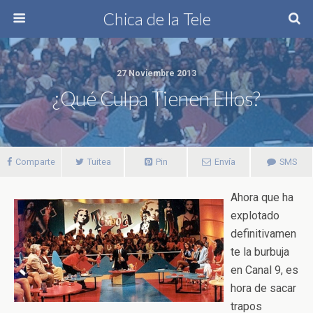
Chica de la Tele
27 Noviembre 2013
¿Qué Culpa Tienen Ellos?
Comparte
Tuitea
Pin
Envía
SMS
Ahora que ha
explotado
definitivamen
te la burbuja
en Canal 9, es
hora de sacar
trapos