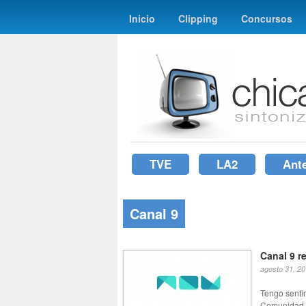
Inicio
Clipping
Concursos
TVE
LA2
Ant
Canal 9
Canal 9 r
agosto 31, 2
Tengo sentim
Comunidad V