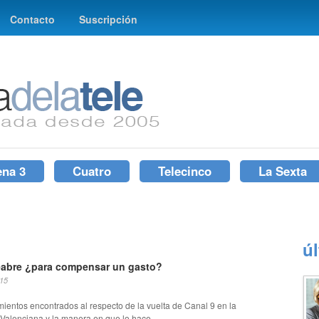
Contacto
Suscripción
ena 3
Cuatro
Telecinco
La Sexta
ú
eabre ¿para compensar un gasto?
015
ientos encontrados al respecto de la vuelta de Canal 9 en la
alenciana y la manera en que lo hace....