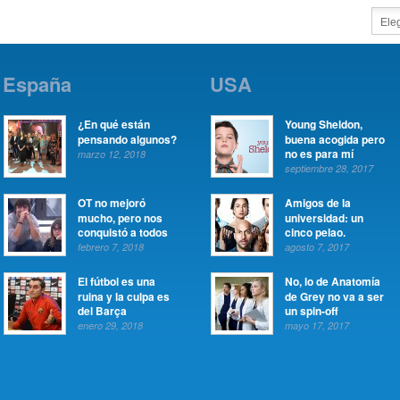
España
USA
¿En qué están
Young Sheldon,
pensando algunos?
buena acogida pero
no es para mí
marzo 12, 2018
septiembre 28, 2017
OT no mejoró
Amigos de la
mucho, pero nos
universidad: un
conquistó a todos
cinco pelao.
febrero 7, 2018
agosto 7, 2017
El fútbol es una
No, lo de Anatomía
ruina y la culpa es
de Grey no va a ser
del Barça
un spin-off
enero 29, 2018
mayo 17, 2017