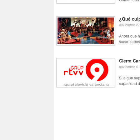
¿Qué culp
noviembre 27
Ahora que ha
sacar trapos
Cierra Ca
noviembre 6,
Si algún su
capacidad d