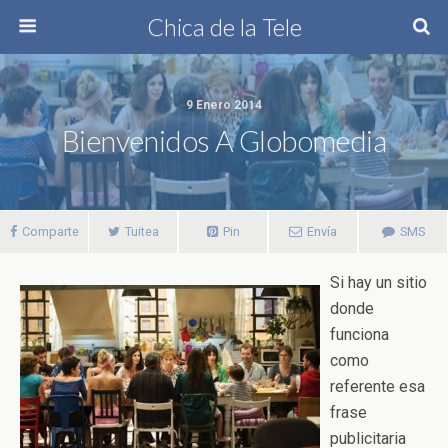
Chica de la Tele
9 Enero 2014
Bienvenidos A Globomedia
Comparte
Tuitea
Pin
Envía
SMS
Si hay un sitio
donde
funciona
como
referente esa
frase
publicitaria