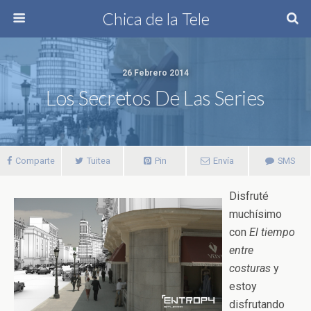
Chica de la Tele
26 Febrero 2014
Los Secretos De Las Series
Comparte
Tuitea
Pin
Envía
SMS
Disfruté
muchísimo
con
El tiempo
entre
costuras
y
estoy
disfrutando