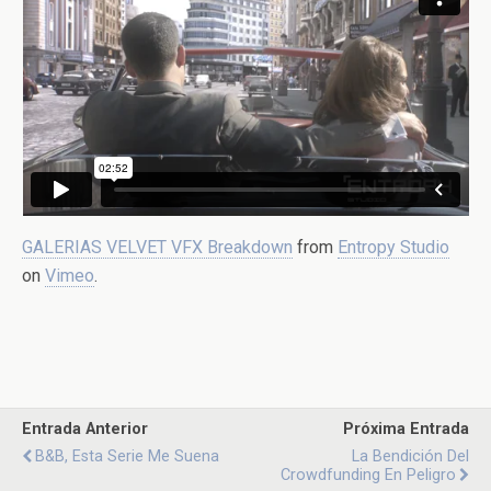
GALERIAS VELVET VFX Breakdown
from
Entropy Studio
on
Vimeo
.
Entrada Anterior
Próxima Entrada
B&B, Esta Serie Me Suena
La Bendición Del
Crowdfunding En Peligro