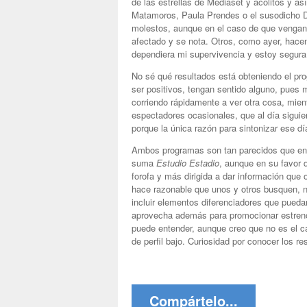
de las estrellas de Mediaset y acólitos y 
Matamoros, Paula Prendes o el susodicho D
molestos, aunque en el caso de que vengan 
afectado y se nota. Otros, como ayer, hacen 
dependiera mi supervivencia y estoy segura 
No sé qué resultados está obteniendo el pr
ser positivos, tengan sentido alguno, pues 
corriendo rápidamente a ver otra cosa, mie
espectadores ocasionales, que al día siguie
porque la única razón para sintonizar ese dí
Ambos programas son tan parecidos que en 
suma
Estudio Estadio
, aunque en su favor
forofa y más dirigida a dar información que
hace razonable que unos y otros busquen, n
incluir elementos diferenciadores que pueda
aprovecha además para promocionar estrenos
puede entender, aunque creo que no es el 
de perfil bajo. Curiosidad por conocer los re
Compártelo...