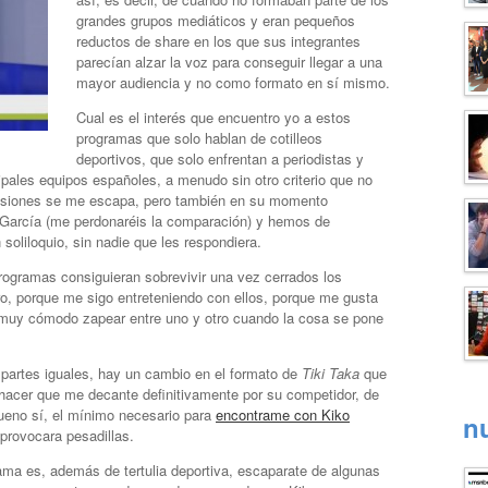
grandes grupos mediáticos y eran pequeños
reductos de share en los que sus integrantes
parecían alzar la voz para conseguir llegar a una
mayor audiencia y no como formato en sí mismo.
Cual es el interés que encuentro yo a estos
programas que solo hablan de cotilleos
deportivos, que solo enfrentan a periodistas y
ipales equipos españoles, a menudo sin otro criterio que no
casiones se me escapa, pero también en su momento
García (me perdonaréis la comparación) y hemos de
soliloquio, sin nadie que les respondiera.
gramas consiguieran sobrevivir una vez cerrados los
ro, porque me sigo entreteniendo con ellos, porque me gusta
ta muy cómodo zapear entre uno y otro cuando la cosa se pone
partes iguales, hay un cambio en el formato de
Tiki Taka
que
hacer que me decante definitivamente por su competidor, de
bueno sí, el mínimo necesario para
encontrame con Kiko
n
provocara pesadillas.
ama es, además de tertulia deportiva, escaparate de algunas