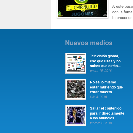
A este paso
con la fama 
Intereconom
Nuevos medios
Televisión global,
eso que usas y no
sabes que estás...
enero 15, 2016
No es lo mismo
estar muriendo que
estar muerto
julio 3, 2015
Saltar el contenido
para ir directamente
a los anuncios
febrero 2, 2015