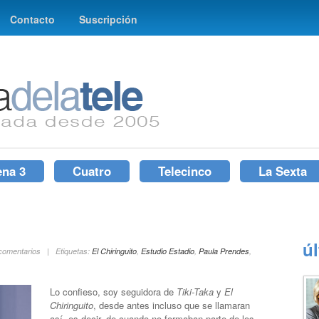
Contacto
Suscripción
ena 3
Cuatro
Telecinco
La Sexta
ú
 comentarios | Etiquetas:
El Chiringuito
,
Estudio Estadio
,
Paula Prendes
,
Lo confieso, soy seguidora de
Tiki-Taka
y
El
Chiringuito
, desde antes incluso que se llamaran
así, es decir, de cuando no formaban parte de los