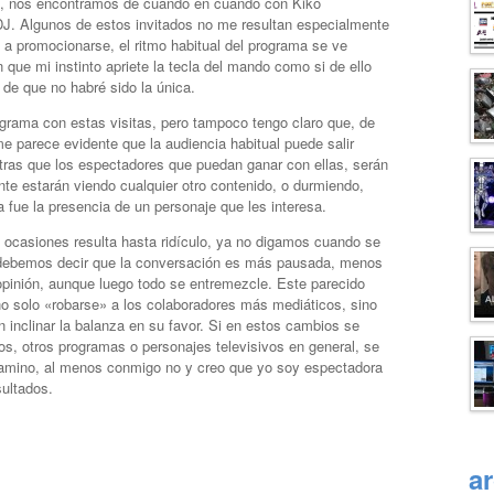
así, nos encontramos de cuando en cuando con Kiko
J. Algunos de estos invitados no me resultan especialmente
a promocionarse, el ritmo habitual del programa se ve
que mi instinto apriete la tecla del mando como si de ello
de que no habré sido la única.
ograma con estas visitas, pero tampoco tengo claro que, de
me parece evidente que la audiencia habitual puede salir
ntras que los espectadores que puedan ganar con ellas, serán
nte estarán viendo cualquier otro contenido, o durmiendo,
a fue la presencia de un personaje que les interesa.
ocasiones resulta hasta ridículo, ya no digamos cuando se
 debemos decir que la conversación es más pausada, menos
 opinión, aunque luego todo se entremezcle. Este parecido
o solo «robarse» a los colaboradores más mediáticos, sino
n inclinar la balanza en su favor. Si en estos cambios se
, otros programas o personajes televisivos en general, se
camino, al menos conmigo no y creo que yo soy espectadora
sultados.
a