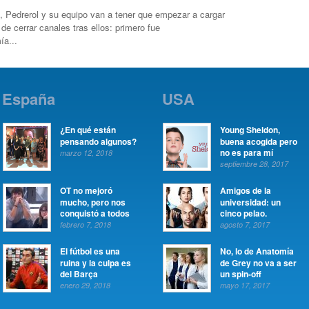
, Pedrerol y su equipo van a tener que empezar a cargar
de cerrar canales tras ellos: primero fue
ía...
España
USA
¿En qué están
Young Sheldon,
pensando algunos?
buena acogida pero
no es para mí
marzo 12, 2018
septiembre 28, 2017
OT no mejoró
Amigos de la
mucho, pero nos
universidad: un
conquistó a todos
cinco pelao.
febrero 7, 2018
agosto 7, 2017
El fútbol es una
No, lo de Anatomía
ruina y la culpa es
de Grey no va a ser
del Barça
un spin-off
enero 29, 2018
mayo 17, 2017