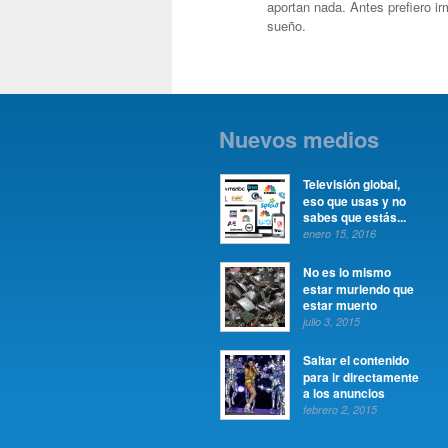
aportan nada. Antes prefiero i
sueño.
Nuevos medios
Televisión global,
eso que usas y no
sabes que estás...
enero 15, 2016
No es lo mismo
estar muriendo que
estar muerto
julio 3, 2015
Saltar el contenido
para ir directamente
a los anuncios
febrero 2, 2015