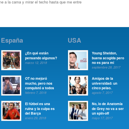
rme a la cama y mirar el techo hasta que me entre
España
USA
¿En qué están
Young Sheldon,
pensando algunos?
buena acogida pero
no es para mí
marzo 12, 2018
septiembre 28, 2017
OT no mejoró
Amigos de la
mucho, pero nos
universidad: un
conquistó a todos
cinco pelao.
febrero 7, 2018
agosto 7, 2017
El fútbol es una
No, lo de Anatomía
ruina y la culpa es
de Grey no va a ser
del Barça
un spin-off
enero 29, 2018
mayo 17, 2017