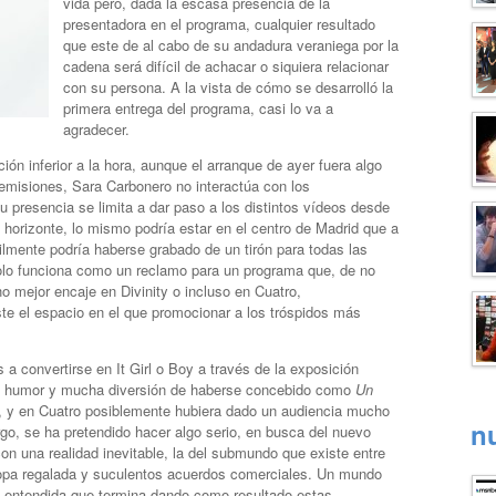
vida pero, dada la escasa presencia de la
presentadora en el programa, cualquier resultado
que este de al cabo de su andadura veraniega por la
cadena será difícil de achacar o siquiera relacionar
con su persona. A la vista de cómo se desarrolló la
primera entrega del programa, casi lo va a
agradecer.
ón inferior a la hora, aunque el arranque de ayer fuera algo
 emisiones, Sara Carbonero no interactúa con los
u presencia se limita a dar paso a los distintos vídeos desde
el horizonte, lo mismo podría estar en el centro de Madrid que a
ilmente podría haberse grabado de un tirón para todas las
solo funciona como un reclamo para un programa que, de no
o mejor encaje en Divinity o incluso en Cuatro,
 el espacio en el que promocionar a los tróspidos más
 a convertirse en It Girl o Boy a través de la exposición
de humor y mucha diversión de haberse concebido como
Un
, y en Cuatro posiblemente hubiera dado un audiencia mucho
n
go, se ha pretendido hacer algo serio, en busca del nuevo
on una realidad inevitable, la del submundo que existe entre
 ropa regalada y suculentos acuerdos comerciales. Un mundo
mal entendida que termina dando como resultado estas