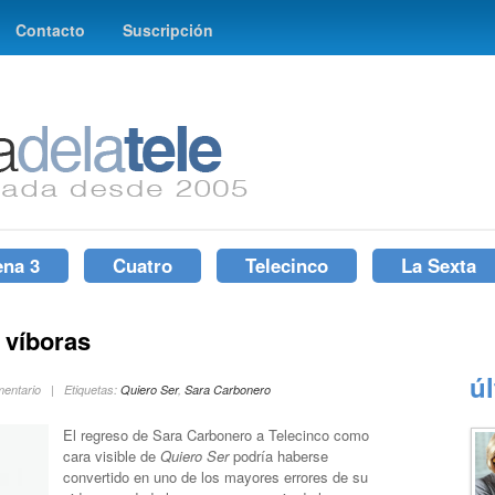
Contacto
Suscripción
ena 3
Cuatro
Telecinco
La Sexta
o víboras
ú
omentario | Etiquetas:
Quiero Ser
,
Sara Carbonero
El regreso de Sara Carbonero a Telecinco como
cara visible de
Quiero Ser
podría haberse
convertido en uno de los mayores errores de su