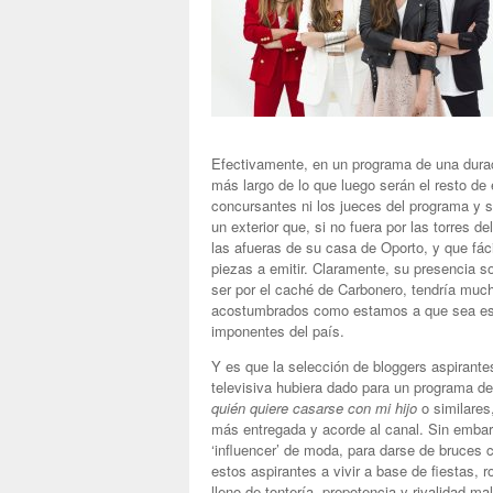
Efectivamente, en un programa de una duraci
más largo de lo que luego serán el resto de
concursantes ni los jueces del programa y s
un exterior que, si no fuera por las torres d
las afueras de su casa de Oporto, y que fác
piezas a emitir. Claramente, su presencia 
ser por el caché de Carbonero, tendría much
acostumbrados como estamos a que sea este
imponentes del país.
Y es que la selección de bloggers aspirantes
televisiva hubiera dado para un programa 
quién quiere casarse con mi hijo
o similares
más entregada y acorde al canal. Sin embar
‘influencer’ de moda, para darse de bruces c
estos aspirantes a vivir a base de fiestas,
lleno de tontería, prepotencia y rivalidad 