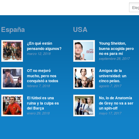
España
USA
¿En qué están
Young Sheldon,
pensando algunos?
buena acogida pero
no es para mí
marzo 12, 2018
septiembre 28, 2017
OT no mejoró
Amigos de la
mucho, pero nos
universidad: un
conquistó a todos
cinco pelao.
febrero 7, 2018
agosto 7, 2017
El fútbol es una
No, lo de Anatomía
ruina y la culpa es
de Grey no va a ser
del Barça
un spin-off
enero 29, 2018
mayo 17, 2017