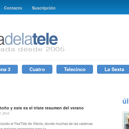
Contacto
Suscripción
ena 3
Cuatro
Telecinco
La Sexta
ú
otoño y este es el triste resumen del verano
2, 2016
cluido el FesTVal de Vitoria, donde muchas de las cadenas
us mejores programas para la