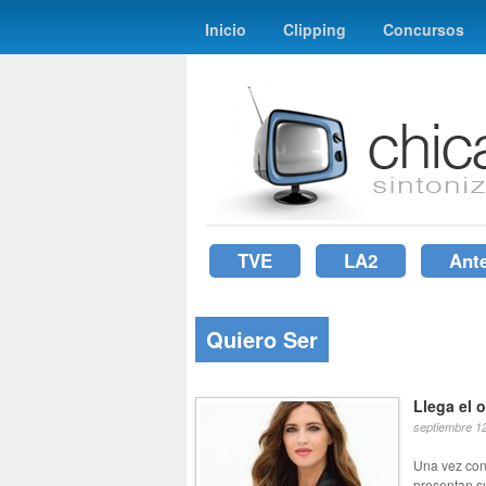
Inicio
Clipping
Concursos
TVE
LA2
Ant
Quiero Ser
Llega el 
septiembre 1
Una vez con
presentan s