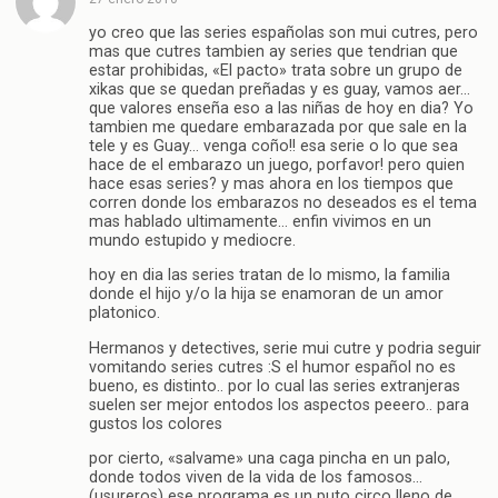
yo creo que las series españolas son mui cutres, pero
mas que cutres tambien ay series que tendrian que
estar prohibidas, «El pacto» trata sobre un grupo de
xikas que se quedan preñadas y es guay, vamos aer…
que valores enseña eso a las niñas de hoy en dia? Yo
tambien me quedare embarazada por que sale en la
tele y es Guay… venga coño!! esa serie o lo que sea
hace de el embarazo un juego, porfavor! pero quien
hace esas series? y mas ahora en los tiempos que
corren donde los embarazos no deseados es el tema
mas hablado ultimamente… enfin vivimos en un
mundo estupido y mediocre.
hoy en dia las series tratan de lo mismo, la familia
donde el hijo y/o la hija se enamoran de un amor
platonico.
Hermanos y detectives, serie mui cutre y podria seguir
vomitando series cutres :S el humor español no es
bueno, es distinto.. por lo cual las series extranjeras
suelen ser mejor entodos los aspectos peeero.. para
gustos los colores
por cierto, «salvame» una caga pincha en un palo,
donde todos viven de la vida de los famosos…
(usureros) ese programa es un puto circo lleno de