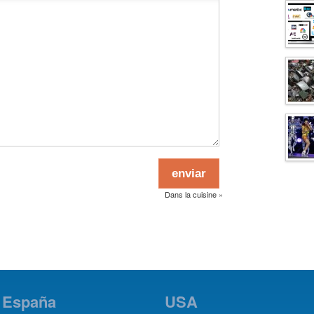
Dans la cuisine
»
España
USA