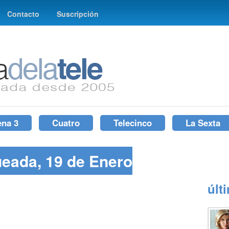
Contacto
Suscripción
ena 3
Cuatro
Telecinco
La Sexta
ueada, 19 de Enero
últ