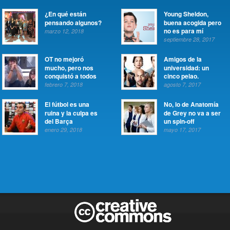
¿En qué están
Young Sheldon,
pensando algunos?
buena acogida pero
no es para mí
marzo 12, 2018
septiembre 28, 2017
OT no mejoró
Amigos de la
mucho, pero nos
universidad: un
conquistó a todos
cinco pelao.
febrero 7, 2018
agosto 7, 2017
El fútbol es una
No, lo de Anatomía
ruina y la culpa es
de Grey no va a ser
del Barça
un spin-off
enero 29, 2018
mayo 17, 2017