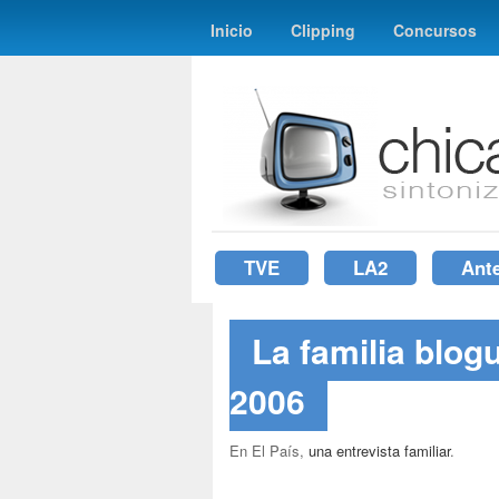
Inicio
Clipping
Concursos
TVE
LA2
Ant
La familia blog
2006
En El País,
una entrevista familiar
.