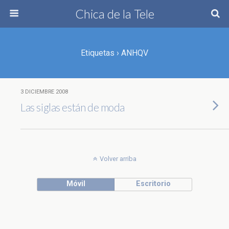
Chica de la Tele
Etiquetas › ANHQV
3 DICIEMBRE 2008
Las siglas están de moda
Volver arriba
Móvil
Escritorio