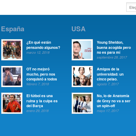
España
USA
¿En qué están
Young Sheldon,
pensando algunos?
buena acogida pero
no es para mí
marzo 12, 2018
septiembre 28, 2017
OT no mejoró
Amigos de la
mucho, pero nos
universidad: un
conquistó a todos
cinco pelao.
febrero 7, 2018
agosto 7, 2017
El fútbol es una
No, lo de Anatomía
ruina y la culpa es
de Grey no va a ser
del Barça
un spin-off
enero 29, 2018
mayo 17, 2017