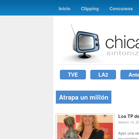
Inicio
Clipping
Concursos
TVE
LA2
Ant
Atrapa un millón
Los TP de
febrero 14, 2
Ayer, una ve
los premios d