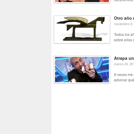
Otro año 
noviembre 9,
Todos los a
sobre ellos c
Atrapa un
marzo 24, 20
A veces me 
adivinar qué