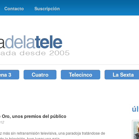
Contacto
Suscripción
ena 3
Cuatro
Telecinco
La Sexta
ú
 Oro, unos premios del público
012
z más sin retransmisión televisiva, una paradoja tratándose de
e la televisión, tuvo lugar una gala...