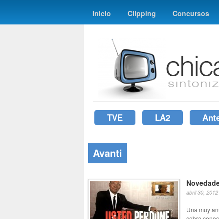
Inicio
Clipping
Concursos
TVE
LA2
Ant
Avanti
Novedade
abril 30, 2012
Una muy anun
sobra conoci