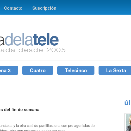
Contacto
Suscripción
ena 3
Cuatro
Telecinco
La Sexta
ú
s del fin de semana
ciada y la otra casi de puntillas, una con protagonistas de
dos y otra con actores de andar por casa,...