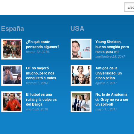
España
USA
¿En qué están
Young Sheldon,
pensando algunos?
buena acogida pero
no es para mí
marzo 12, 2018
septiembre 28, 2017
OT no mejoró
Amigos de la
mucho, pero nos
universidad: un
conquistó a todos
cinco pelao.
febrero 7, 2018
agosto 7, 2017
El fútbol es una
No, lo de Anatomía
ruina y la culpa es
de Grey no va a ser
del Barça
un spin-off
enero 29, 2018
mayo 17, 2017