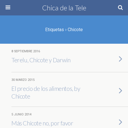
Chica de la Tele
Etiquetas › Chicote
8 SEPTIEMBRE 2016
Terelu, Chicote y Darwin
30 MARZO 2015
El precio de los alimentos, by
Chicote
5 JUNIO 2014
Más Chicote no, por favor