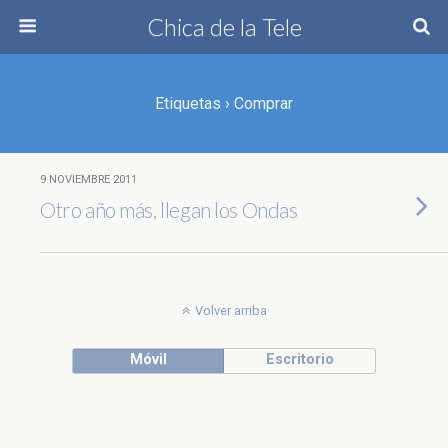
Chica de la Tele
Etiquetas › Comprar
9 NOVIEMBRE 2011
Otro año más, llegan los Ondas
Volver arriba
Móvil
Escritorio