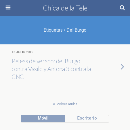
Chica de la Tele
Etiquetas › Del Burgo
18 JULIO 2012
Peleas de verano: del Burgo
contra Vasile y Antena 3 contra la
CNC
Volver arriba
Móvil
Escritorio