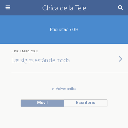
Chica de la Tele
Etiquetas › GH
3 DICIEMBRE 2008
Las siglas están de moda
Volver arriba
Móvil
Escritorio