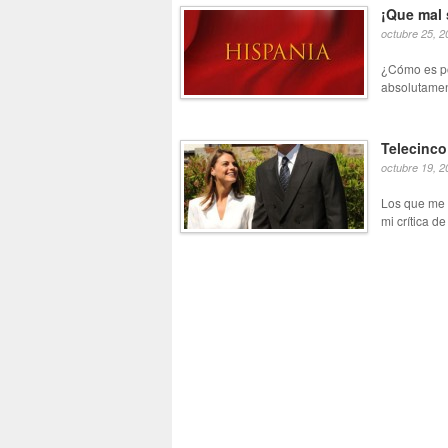
¡Que mal 
octubre 25, 2
¿Cómo es po
absolutament
Telecinco 
octubre 19, 2
Los que me 
mi crítica d