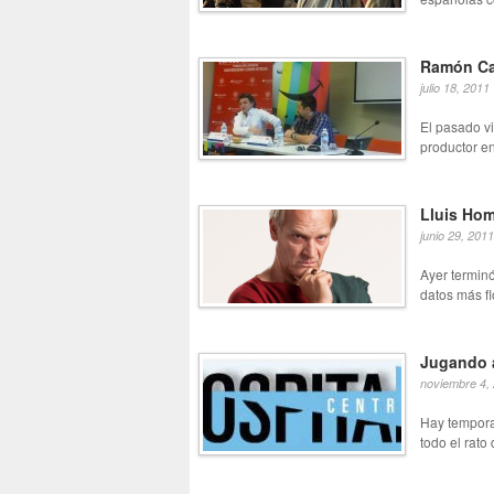
Ramón Ca
julio 18, 2011
El pasado v
productor e
Lluis Hom
junio 29, 2011
Ayer termin
datos más fl
Jugando a
noviembre 4,
Hay tempora
todo el rato