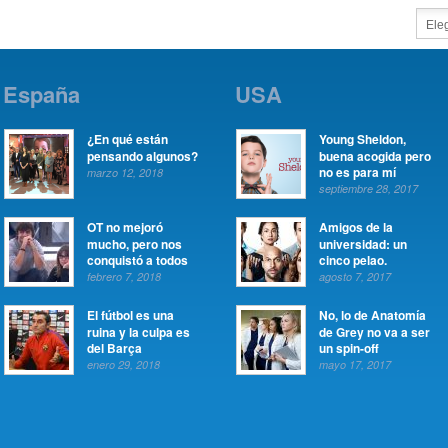
España
USA
¿En qué están
Young Sheldon,
pensando algunos?
buena acogida pero
no es para mí
marzo 12, 2018
septiembre 28, 2017
OT no mejoró
Amigos de la
mucho, pero nos
universidad: un
conquistó a todos
cinco pelao.
febrero 7, 2018
agosto 7, 2017
El fútbol es una
No, lo de Anatomía
ruina y la culpa es
de Grey no va a ser
del Barça
un spin-off
enero 29, 2018
mayo 17, 2017