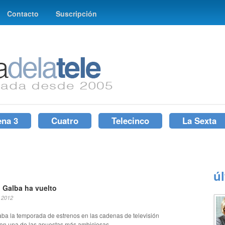
Contacto
Suscripción
ena 3
Cuatro
Telecinco
La Sexta
ú
 Galba ha vuelto
, 2012
aba la temporada de estrenos en las cadenas de televisión
on una de las apuestas más ambiciosas...