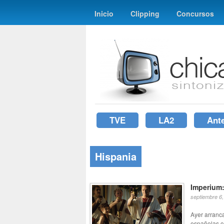
Inicio
Clipping
Concursos
TVE
LA2
Ant
Hispania
Imperium:
septiembre 6
Ayer arranc
españolas c