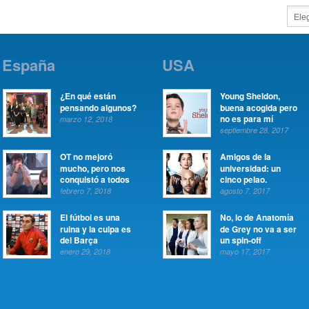
España
USA
¿En qué están
Young Sheldon,
pensando algunos?
buena acogida pero
no es para mí
marzo 12, 2018
septiembre 28, 2017
OT no mejoró
Amigos de la
mucho, pero nos
universidad: un
conquistó a todos
cinco pelao.
febrero 7, 2018
agosto 7, 2017
El fútbol es una
No, lo de Anatomía
ruina y la culpa es
de Grey no va a ser
del Barça
un spin-off
enero 29, 2018
mayo 17, 2017