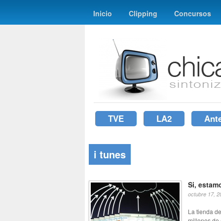
Inicio
Clipping
Concursos
TVE
LA2
Ant
i tunes
Si, estam
octubre 17, 2
La tienda d
millones de 