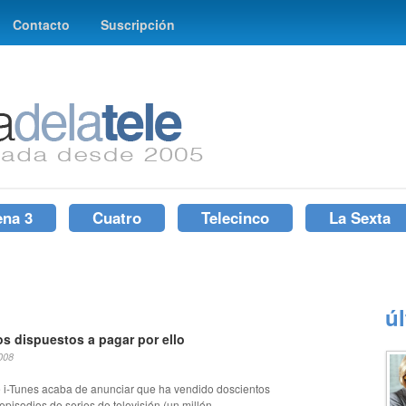
Contacto
Suscripción
ena 3
Cuatro
Telecinco
La Sexta
ú
os dispuestos a pagar por ello
008
e i-Tunes acaba de anunciar que ha vendido doscientos
episodios de series de televisión (un millón...