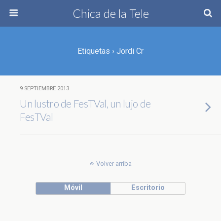
Chica de la Tele
Etiquetas › Jordi Cr
9 SEPTIEMBRE 2013
Un lustro de FesTVal, un lujo de
FesTVal
Volver arriba
Móvil
Escritorio