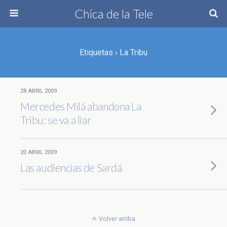
Chica de la Tele
Etiquetas › La Tribu
28 ABRIL 2009
Mercedes Milá abandona La
Tribu: se va a liar
20 ABRIL 2009
Las audiencias de Sardá
Volver arriba