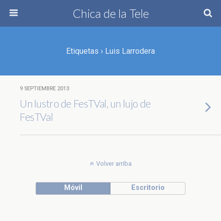
Chica de la Tele
Etiquetas › Luis Larrodera
9 SEPTIEMBRE 2013
Un lustro de FesTVal, un lujo de
FesTVal
Volver arriba
Móvil
Escritorio