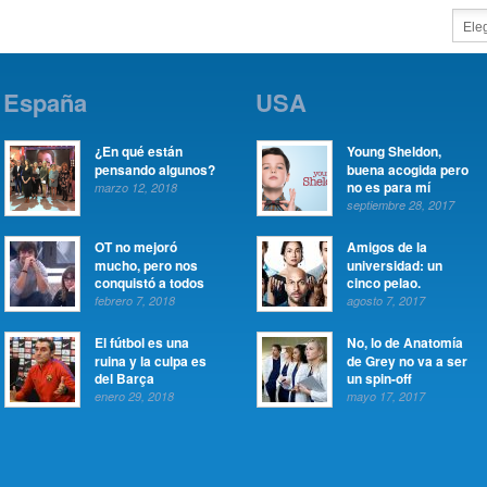
España
USA
¿En qué están
Young Sheldon,
pensando algunos?
buena acogida pero
no es para mí
marzo 12, 2018
septiembre 28, 2017
OT no mejoró
Amigos de la
mucho, pero nos
universidad: un
conquistó a todos
cinco pelao.
febrero 7, 2018
agosto 7, 2017
El fútbol es una
No, lo de Anatomía
ruina y la culpa es
de Grey no va a ser
del Barça
un spin-off
enero 29, 2018
mayo 17, 2017