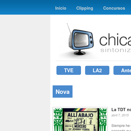
Inicio
Clipping
Concursos
TVE
LA2
Ant
Nova
La TDT no
abril 7, 2015
Siempre he 
pensado que