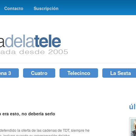
Contacto
Suscripción
ena 3
Cuatro
Telecinco
La Sexta
ú
 era esto, no debería serlo
defendido la oferta de las cadenas de TDT, siempre he
, incluso cuando su programación dejaba...