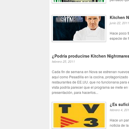
Kitchen N
junio 22, 2011
Hace poco t
especie de f
¿Podría producirse Kitchen Nightmare
febrero 25, 2011
Cada fin de semana en Nova se estrenan nuevos
aquí como Pesadilla en la cocina, protagonizado
restaurantes de EE.UU. que no funcionana para es
vista podría parecer que el programa se mete en l
presentación, para hacerlos...
¿Es sufic
febrero 4, 20
Hace un par 
noticia de l