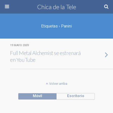
Chica de la Tele
Etiquetas › Panini
19 MAYO 2009
Full Metal Alchemist se estrenará
en YouTube
Volver arriba
Móvil
Escritorio