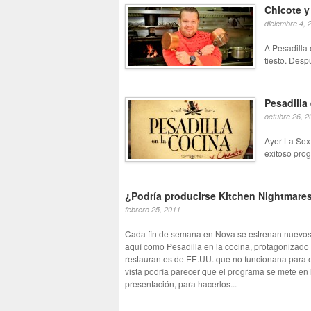
Chicote y
diciembre 4, 
A Pesadilla 
tiesto. Desp
Pesadilla 
octubre 26, 2
Ayer La Sext
exitoso pro
¿Podría producirse Kitchen Nightmare
febrero 25, 2011
Cada fin de semana en Nova se estrenan nuevos
aquí como Pesadilla en la cocina, protagonizado
restaurantes de EE.UU. que no funcionana para es
vista podría parecer que el programa se mete en l
presentación, para hacerlos...