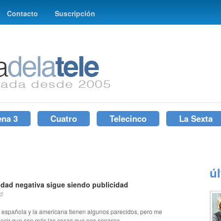
Contacto
Suscripción
ena 3
Cuatro
Telecinco
La Sexta
ú
idad negativa sigue siendo publicidad
15
 española y la americana tienen algunos parecidos, pero me
decir que son más las cosas que nos separan...