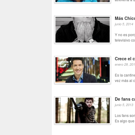
Más Chico
junio 5, 2014
Y no es por
televisivo c
Crece el
enero 28, 20
Es la cantin
vez más al c
De fans c
junio 5, 2013
Los fans som
Es algo que 