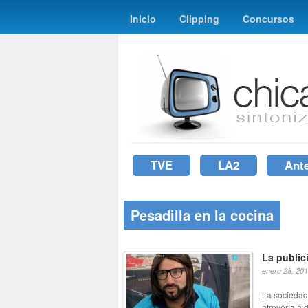
Inicio
Clipping
Concursos
TVE
LA2
Ant
Pesadilla en la cocina
La public
enero 28, 20
La sociedad
atrevería a 