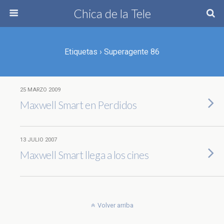
Chica de la Tele
Etiquetas › Superagente 86
25 MARZO 2009
Maxwell Smart en Perdidos
13 JULIO 2007
Maxwell Smart llega a los cines
Volver arriba