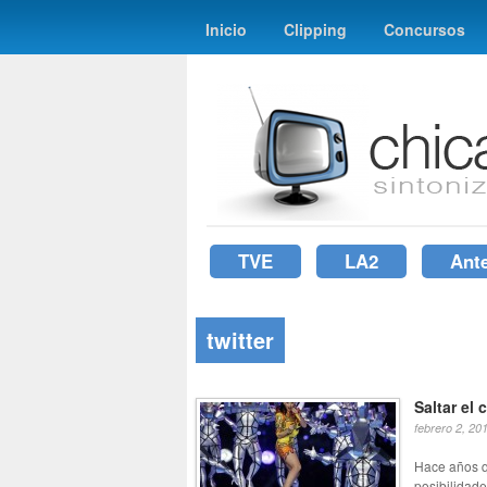
Inicio
Clipping
Concursos
TVE
LA2
Ant
twitter
Saltar el
febrero 2, 20
Hace años q
posibilidade