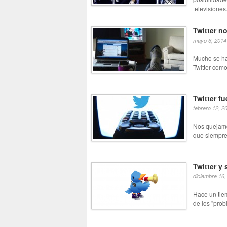
televisiones.
Twitter n
mayo 6, 2014
Mucho se ha
Twitter com
Twitter fu
febrero 12, 2
Nos quejamo
que siempre 
Twitter y
diciembre 16,
Hace un tie
de los "pro