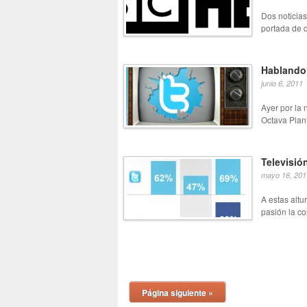
Dos noticias
portada de d
Hablando 
junio 6, 2011
Ayer por la 
Octava Plan
Televisió
mayo 16, 201
A estas alt
pasión la co
Página siguiente »