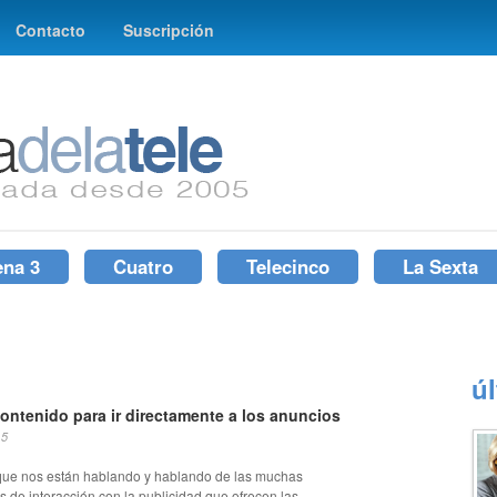
Contacto
Suscripción
ena 3
Cuatro
Telecinco
La Sexta
ú
 contenido para ir directamente a los anuncios
15
ue nos están hablando y hablando de las muchas
s de interacción con la publicidad que ofrecen las