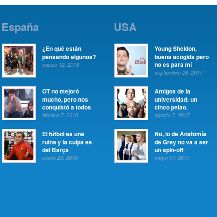
España
USA
¿En qué están
Young Sheldon,
pensando algunos?
buena acogida pero
no es para mí
marzo 12, 2018
septiembre 28, 2017
OT no mejoró
Amigos de la
mucho, pero nos
universidad: un
conquistó a todos
cinco pelao.
febrero 7, 2018
agosto 7, 2017
El fútbol es una
No, lo de Anatomía
ruina y la culpa es
de Grey no va a ser
del Barça
un spin-off
enero 29, 2018
mayo 17, 2017