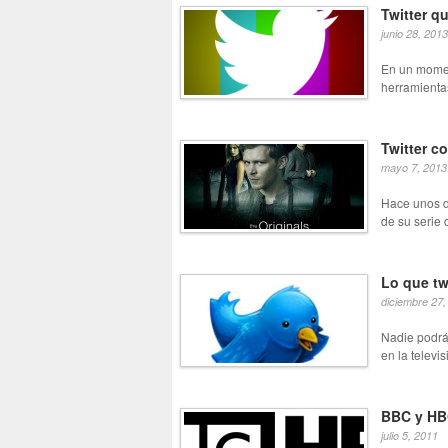
Twitter q
junio 28, 2013
En un momen
herramientas
Twitter c
mayo 7, 2013
Hace unos dí
de su serie 
Lo que twi
diciembre 27,
Nadie podrá
en la televis
BBC y HBO
julio 5, 2011