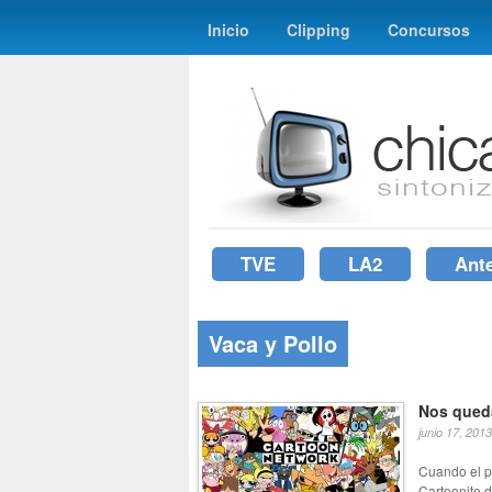
Inicio
Clipping
Concursos
TVE
LA2
Ant
Vaca y Pollo
Nos qued
junio 17, 2013
Cuando el p
Cartoonito d