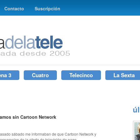
Contacto
Suscripción
ena 3
Cuatro
Telecinco
La Sexta
ú
amos sin Cartoon Network
asado sábado me informaban de que Cartoon Network y
esparecían de la oferta de televisión de pago...