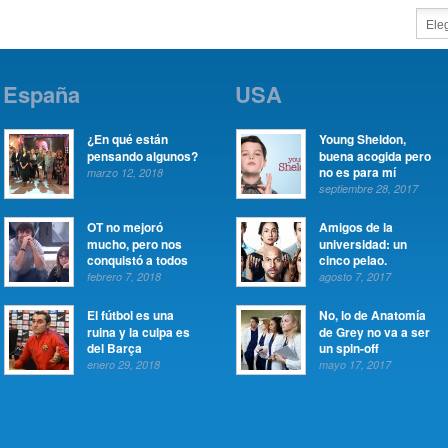
España
USA
¿En qué están
Young Sheldon,
pensando algunos?
buena acogida pero
no es para mí
marzo 12, 2018
septiembre 28, 2017
OT no mejoró
Amigos de la
mucho, pero nos
universidad: un
conquistó a todos
cinco pelao.
febrero 7, 2018
agosto 7, 2017
El fútbol es una
No, lo de Anatomía
ruina y la culpa es
de Grey no va a ser
del Barça
un spin-off
enero 29, 2018
mayo 17, 2017