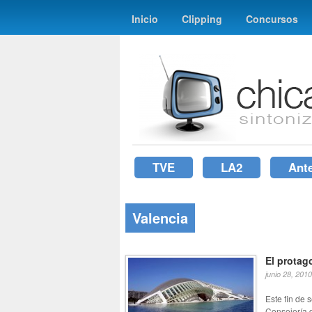
Inicio
Clipping
Concursos
TVE
LA2
Ant
Valencia
El protag
junio 28, 2010
Este fin de 
Consejería de