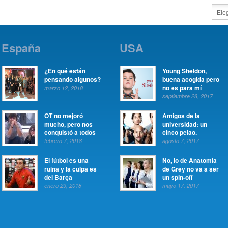
España
USA
¿En qué están
Young Sheldon,
pensando algunos?
buena acogida pero
no es para mí
marzo 12, 2018
septiembre 28, 2017
OT no mejoró
Amigos de la
mucho, pero nos
universidad: un
conquistó a todos
cinco pelao.
febrero 7, 2018
agosto 7, 2017
El fútbol es una
No, lo de Anatomía
ruina y la culpa es
de Grey no va a ser
del Barça
un spin-off
enero 29, 2018
mayo 17, 2017