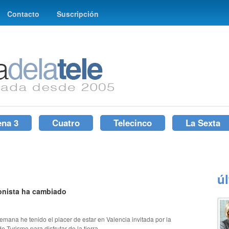
Contacto
Suscripción
ena 3
Cuatro
Telecinco
La Sexta
ú
onista ha cambiado
semana he tenido el placer de estar en Valencia invitada por la
 Turismo para disfrutar de la tierra,...