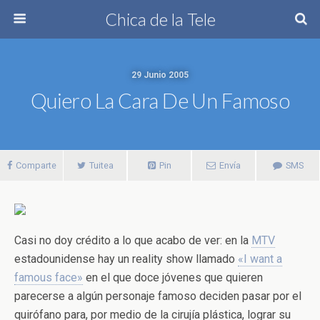
Chica de la Tele
29 Junio 2005
Quiero La Cara De Un Famoso
Comparte
Tuitea
Pin
Envía
SMS
Casi no doy crédito a lo que acabo de ver: en la
MTV
estadounidense hay un reality show llamado
«I want a
famous face»
en el que doce jóvenes que quieren
parecerse a algún personaje famoso deciden pasar por el
quirófano para, por medio de la cirujía plástica, lograr su