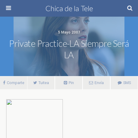
Chica de la Tele
5 Mayo 2007
Private Practice-LA Siempre Será
LA
Comparte
Tuitea
Pin
Envía
SMS