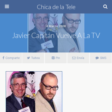
Chica de la Tele
4 Marzo 2008
Javier Capitán Vuelve A La TV
Comparte
Tuitea
Pin
Envía
SMS