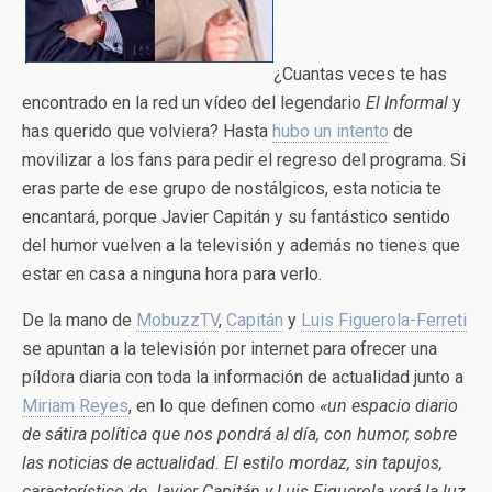
¿Cuantas veces te has
encontrado en la red un vídeo del legendario
El Informal
y
has querido que volviera? Hasta
hubo un intento
de
movilizar a los fans para pedir el regreso del programa. Si
eras parte de ese grupo de nostálgicos, esta noticia te
encantará, porque Javier Capitán y su fantástico sentido
del humor vuelven a la televisión y además no tienes que
estar en casa a ninguna hora para verlo.
De la mano de
MobuzzTV
,
Capitán
y
Luis Figuerola-Ferreti
se apuntan a la televisión por internet para ofrecer una
píldora diaria con toda la información de actualidad junto a
Miriam Reyes
, en lo que definen como
«un espacio diario
de sátira política que nos pondrá al día, con humor, sobre
las noticias de actualidad. El estilo mordaz, sin tapujos,
característico de Javier Capitán y Luis Figuerola verá la luz