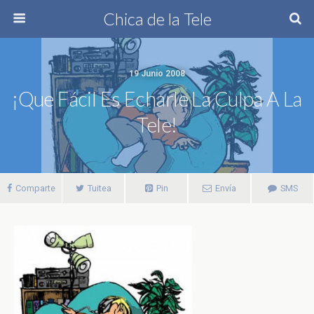
Chica de la Tele
19 Junio 2008
¡Que Fácil Es Echarle La Culpa A La
Tele!
Comparte
Tuitea
Pin
Envía
SMS